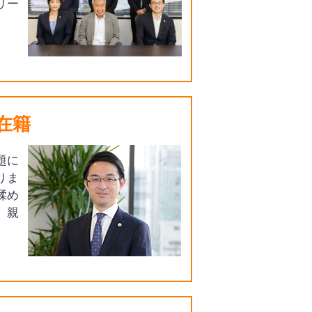
リー
在籍
題に
りま
揉め
、親