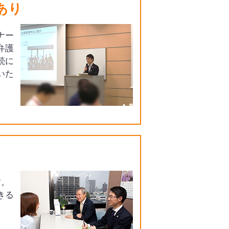
あり
ナー
弁護
続に
いた
す。
きる