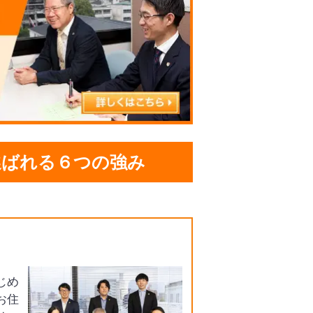
選ばれる６つの強み
じめ
お住