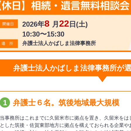
8
22
2026年
月
日(土)
10:30〜15:30
弁護士法人かばしま
法律事務所
弁護士法人かばしま法律事務所が
1
弁護士６名。筑後地域最大規模
当事務所はこれまでに久留米市に拠点を置き、久留米をは
とした筑後・佐賀東部地方に拠点を構えておられる企業や