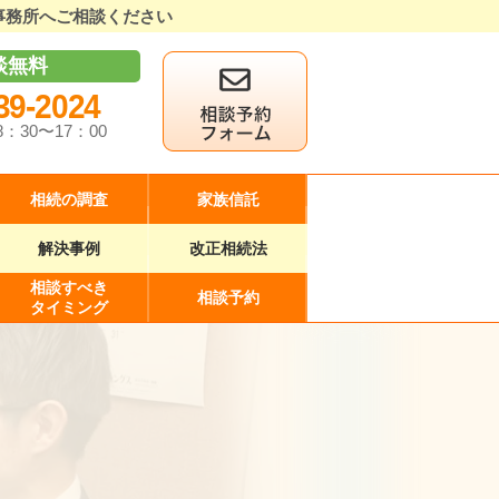
事務所へご相談ください
談無料
39-2024
8：30〜17：00
相続の調査
家族信託
解決事例
改正相続法
相談すべき
相談予約
タイミング