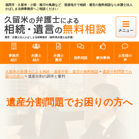
福岡市・久留米・小郡・柳川や鳥栖など、筑後地方で相続・遺言の無料相談なら弁護士法人
かばしま法律事務所へご相談ください
運営：弁護士法人かばしま法律事務所（福岡県弁護士会所属）
事務所
弁護士
弁護士
お客様の
無料相談
解決事例
紹介
紹介
費用
声
久留米の弁護士による相続・遺産分割・遺言の無料相談
>
遺産分割問題でお
困りの方へ
>
遺産分割の調停と審判
遺産分割問題でお困りの方へ