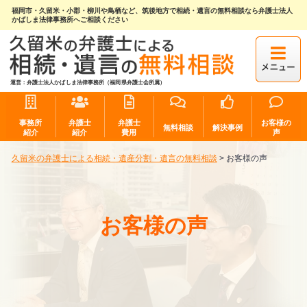
福岡市・久留米・小郡・柳川や鳥栖など、筑後地方で相続・遺言の無料相談なら弁護士法人
かばしま法律事務所へご相談ください
運営：弁護士法人かばしま法律事務所（福岡県弁護士会所属）
事務所
弁護士
弁護士
お客様の
無料相談
解決事例
紹介
紹介
費用
声
久留米の弁護士による相続・遺産分割・遺言の無料相談
>
お客様の声
お客様の声