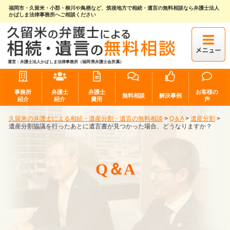
福岡市・久留米・小郡・柳川や鳥栖など、筑後地方で相続・遺言の無料相談なら弁護士法人
かばしま法律事務所へご相談ください
運営：弁護士法人かばしま法律事務所（福岡県弁護士会所属）
事務所
弁護士
弁護士
お客様の
無料相談
解決事例
紹介
紹介
費用
声
久留米の弁護士による相続・遺産分割・遺言の無料相談
>
Q＆A
>
遺産分割
>
遺産分割協議を行ったあとに遺言書が見つかった場合、どうなりますか？
Q＆A