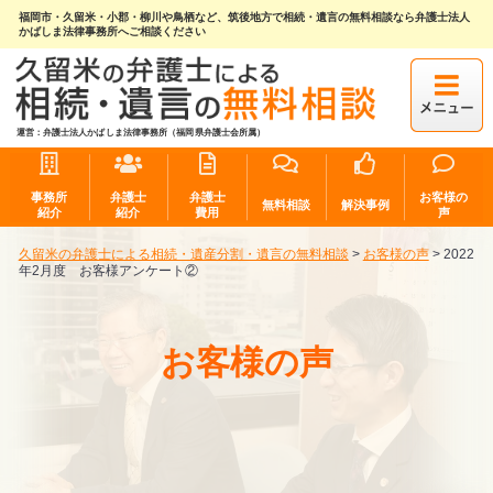
福岡市・久留米・小郡・柳川や鳥栖など、筑後地方で相続・遺言の無料相談なら弁護士法人
かばしま法律事務所へご相談ください
運営：弁護士法人かばしま法律事務所（福岡県弁護士会所属）
事務所
弁護士
弁護士
お客様の
無料相談
解決事例
紹介
紹介
費用
声
久留米の弁護士による相続・遺産分割・遺言の無料相談
>
お客様の声
>
2022
年2月度 お客様アンケート②
お客様の声