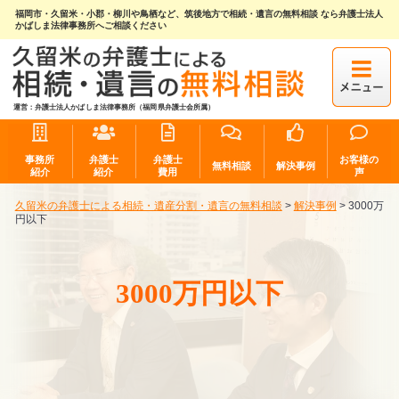
福岡市・久留米・小郡・柳川や鳥栖など、筑後地方で相続・遺言の無料相談 なら弁護士法人
かばしま法律事務所へご相談ください
運営：弁護士法人かばしま法律事務所（福岡県弁護士会所属）
事務所
弁護士
弁護士
お客様の
無料相談
解決事例
紹介
紹介
費用
声
久留米の弁護士による相続・遺産分割・遺言の無料相談
>
解決事例
>
3000万
円以下
3000万円以下